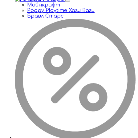
Майнкрафт
Poppy Playtime Хаги Ваги
Бравл Старс