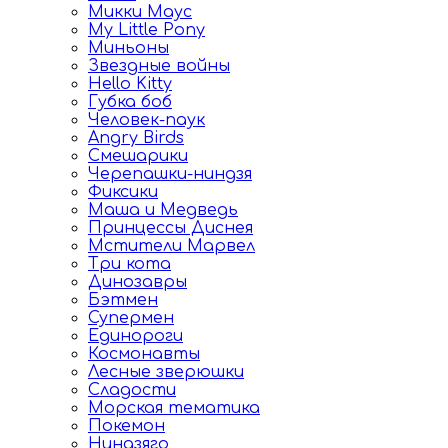
Микки Маус
My Little Pony
Миньоны
Звездные войны
Hello Kitty
Губка боб
Человек-паук
Angry Birds
Смешарики
Черепашки-ниндзя
Фиксики
Маша и Медведь
Принцессы Диснея
Мстители Марвел
Три кота
Динозавры
Бэтмен
Супермен
Единороги
Космонавты
Лесные зверюшки
Сладости
Морская тематика
Покемон
Ниндзяго