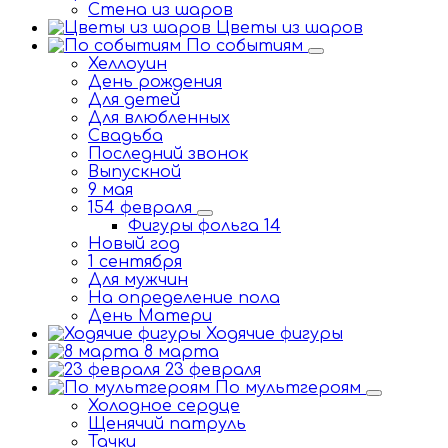
Стена из шаров
Цветы из шаров
По событиям
Хеллоуин
День рождения
Для детей
Для влюбленных
Свадьба
Последний звонок
Выпускной
9 мая
154 февраля
Фигуры фольга 14
Новый год
1 сентября
Для мужчин
На определение пола
День Матери
Ходячие фигуры
8 марта
23 февраля
По мультгероям
Холодное сердце
Щенячий патруль
Тачки