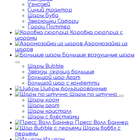
Уэнсдей
Синий трактор
Шары Буба
Зверюшки Сафари
Гарри Поттер
Коробка сюрприз с
шарами
Аэромозайка из
шаров
Большие воздушные шары
Шары Bubble
Звёзды ,сердца большие
Большой шар Агат
Большой шар с конфетти
Цифры фольгированные
Шары по штучно
Шары хром
Шары агат
Шары кристалл
Шары с блёстками
Пресс Волл Баннер
Шары баббл с
перьями
Из игры