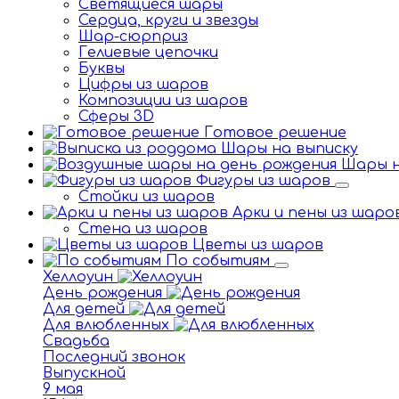
Светящиеся шары
Сердца, круги и звезды
Шар-сюрприз
Гелиевые цепочки
Буквы
Цифры из шаров
Композиции из шаров
Сферы 3D
Готовое решение
Шары на выписку
Шары н
Фигуры из шаров
Стойки из шаров
Арки и пены из шар
Стена из шаров
Цветы из шаров
По событиям
Хеллоуин
День рождения
Для детей
Для влюбленных
Свадьба
Последний звонок
Выпускной
9 мая