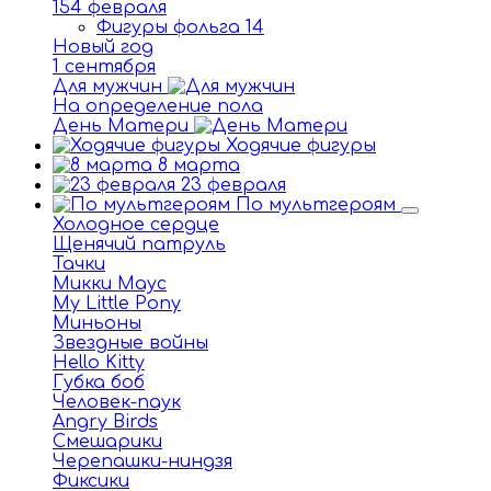
154 февраля
Фигуры фольга 14
Новый год
1 сентября
Для мужчин
На определение пола
День Матери
Ходячие фигуры
8 марта
23 февраля
По мультгероям
Холодное сердце
Щенячий патруль
Тачки
Микки Маус
My Little Pony
Миньоны
Звездные войны
Hello Kitty
Губка боб
Человек-паук
Angry Birds
Смешарики
Черепашки-ниндзя
Фиксики