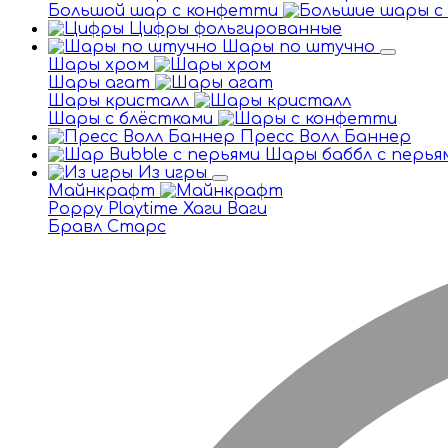
Большой шар с конфетти
Цифры фольгированные
Шары по штучно
Шары хром
Шары агат
Шары кристалл
Шары с блёстками
Пресс Волл Баннер
Шары баббл с перья
Из игры
Майнкрафт
Poppy Playtime Хаги Ваги
Бравл Старс