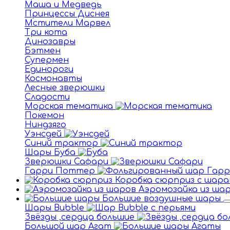
Маша и Медведь
Принцессы Диснея
Мстители Марвел
Три кота
Динозавры
Бэтмен
Супермен
Единороги
Космонавты
Лесные зверюшки
Сладости
Морская тематика
Покемон
Ниндзяго
Уэнсдей
Синий трактор
Шары Буба
Зверюшки Сафари
Гарри Поттер
Коробка сюрприз с шара
Аэромозайка из ша
Большие воздушные шары
Шары Bubble
Звёзды ,сердца большие
Большой шар Агат