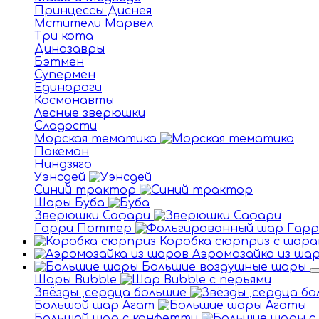
Принцессы Диснея
Мстители Марвел
Три кота
Динозавры
Бэтмен
Супермен
Единороги
Космонавты
Лесные зверюшки
Сладости
Морская тематика
Покемон
Ниндзяго
Уэнсдей
Синий трактор
Шары Буба
Зверюшки Сафари
Гарри Поттер
Коробка сюрприз с шара
Аэромозайка из ша
Большие воздушные шары
Шары Bubble
Звёзды ,сердца большие
Большой шар Агат
Большой шар с конфетти