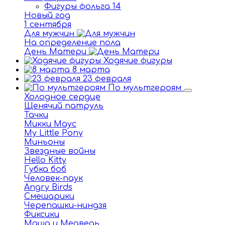
Фигуры фольга 14
Новый год
1 сентября
Для мужчин
На определение пола
День Матери
Ходячие фигуры
8 марта
23 февраля
По мультгероям
Холодное сердце
Щенячий патруль
Тачки
Микки Маус
My Little Pony
Миньоны
Звездные войны
Hello Kitty
Губка боб
Человек-паук
Angry Birds
Смешарики
Черепашки-ниндзя
Фиксики
Маша и Медведь