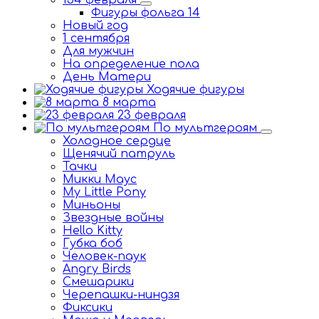
154 февраля
Фигуры фольга 14
Новый год
1 сентября
Для мужчин
На определение пола
День Матери
Ходячие фигуры
8 марта
23 февраля
По мультгероям
Холодное сердце
Щенячий патруль
Тачки
Микки Маус
My Little Pony
Миньоны
Звездные войны
Hello Kitty
Губка боб
Человек-паук
Angry Birds
Смешарики
Черепашки-ниндзя
Фиксики