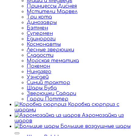
Маша и Медведь
Принцессы Диснея
Мстители Марвел
Три кота
Динозавры
Бэтмен
Супермен
Единороги
Космонавты
Лесные зверюшки
Сладости
Морская тематика
Покемон
Ниндзяго
Уэнсдей
Синий трактор
Шары Буба
Зверюшки Сафари
Гарри Поттер
Коробка сюрприз с
шарами
Аэромозайка из
шаров
Большие воздушные шары