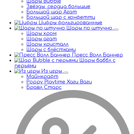
Шары Bubble
Звёзды ,сердца большие
Большой шар Агат
Большой шар с конфетти
Цифры фольгированные
Шары по штучно
Шары хром
Шары агат
Шары кристалл
Шары с блёстками
Пресс Волл Баннер
Шары баббл с
перьями
Из игры
Майнкрафт
Poppy Playtime Хаги Ваги
Бравл Старс