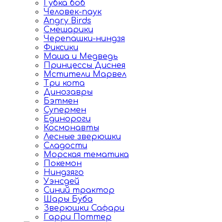
Губка боб
Человек-паук
Angry Birds
Смешарики
Черепашки-ниндзя
Фиксики
Маша и Медведь
Принцессы Диснея
Мстители Марвел
Три кота
Динозавры
Бэтмен
Супермен
Единороги
Космонавты
Лесные зверюшки
Сладости
Морская тематика
Покемон
Ниндзяго
Уэнсдей
Синий трактор
Шары Буба
Зверюшки Сафари
Гарри Поттер