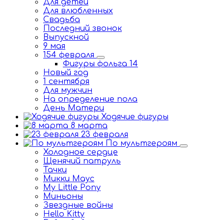
Для детей
Для влюбленных
Свадьба
Последний звонок
Выпускной
9 мая
154 февраля
Фигуры фольга 14
Новый год
1 сентября
Для мужчин
На определение пола
День Матери
Ходячие фигуры
8 марта
23 февраля
По мультгероям
Холодное сердце
Щенячий патруль
Тачки
Микки Маус
My Little Pony
Миньоны
Звездные войны
Hello Kitty