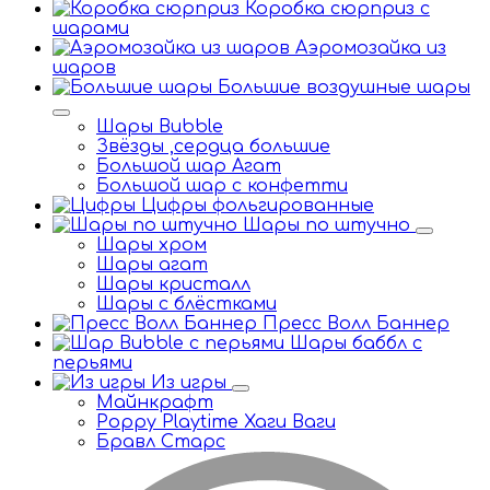
Коробка сюрприз с
шарами
Аэромозайка из
шаров
Большие воздушные шары
Шары Bubble
Звёзды ,сердца большие
Большой шар Агат
Большой шар с конфетти
Цифры фольгированные
Шары по штучно
Шары хром
Шары агат
Шары кристалл
Шары с блёстками
Пресс Волл Баннер
Шары баббл с
перьями
Из игры
Майнкрафт
Poppy Playtime Хаги Ваги
Бравл Старс