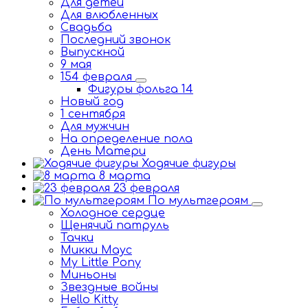
Для детей
Для влюбленных
Свадьба
Последний звонок
Выпускной
9 мая
154 февраля
Фигуры фольга 14
Новый год
1 сентября
Для мужчин
На определение пола
День Матери
Ходячие фигуры
8 марта
23 февраля
По мультгероям
Холодное сердце
Щенячий патруль
Тачки
Микки Маус
My Little Pony
Миньоны
Звездные войны
Hello Kitty