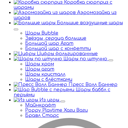
Коробка сюрприз с
шарами
Аэромозайка из
шаров
Большие воздушные шары
Шары Bubble
Звёзды ,сердца большие
Большой шар Агат
Большой шар с конфетти
Цифры фольгированные
Шары по штучно
Шары хром
Шары агат
Шары кристалл
Шары с блёстками
Пресс Волл Баннер
Шары баббл с
перьями
Из игры
Майнкрафт
Poppy Playtime Хаги Ваги
Бравл Старс