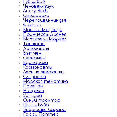
Губка боб
Человек-паук
Angry Birds
Смешарики
Черепашки-ниндзя
Фиксики
Маша и Медведь
Принцессы Диснея
Мстители Марвел
Три кота
Динозавры
Бэтмен
Супермен
Единороги
Космонавты
Лесные зверюшки
Сладости
Морская тематика
Покемон
Ниндзяго
Уэнсдей
Синий трактор
Шары Буба
Зверюшки Сафари
Гарри Поттер